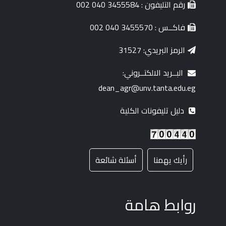
رقم التليفون : 3455584 040 002
فاكــس : 3455570 040 002
الرمز البريدي: 31527
البــريد الالكتــروني:
dean_agr@unv.tanta.edu.eg
دليل تليفونات الكلية
رأيك يهمنا
أسئلة شائعة
روابط هامة