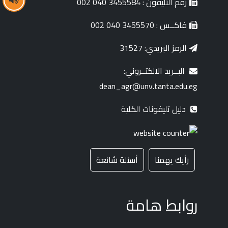
رقم التليفون : 3455584 040 002
فاكــس : 3455570 040 002
الرمز البريدي: 31527
البــريد الالكتــروني:
dean_agr@unv.tanta.edu.eg
دليل تليفونات الكلية
رأيك يهمنا
أسئلة شائعة
روابط هامة