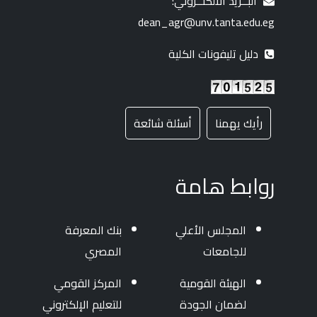
البــريد الالكتــروني:
dean_agr@unv.tanta.edu.eg
دليل تليفونات الكلية
رأيك يهمنا
أسئلة شائعة
روابط هامة
المجلس الأعلي
بنك المعرفة
للجامعات
المصري
الهيئة القومية
المركز القومي
لضمان الجودة
للتعليم الإلكتروني