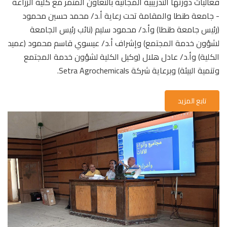
فعاليات دورتها التدريبية المجانية بالتعاون المثمر مع كلية الزراعة
- جامعة طنطا والمقامة تحت رعاية أ.د/ محمد حسين محمود
(رئيس جامعة طنطا) وأ.د/ محمود سليم (نائب رئيس الجامعة
لشؤون خدمة المجتمع) وإشراف أ.د/ عيسوي قاسم محمود (عميد
الكلية) وأ.د/ عادل هلال (وكيل الكلية لشؤون خدمة المجتمع
وتنمية البيئة) وبرعاية شركة Setra Agrochemicals.
تابع المزيد