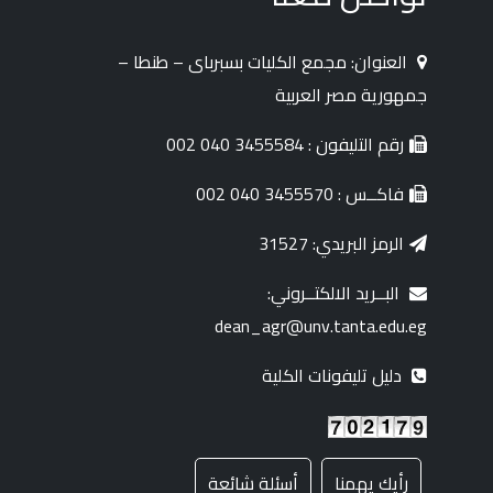
العنوان: مجمع الكليات بسبرباى – طنطا –
جمهورية مصر العربية
رقم التليفون : 3455584 040 002
فاكــس : 3455570 040 002
الرمز البريدي: 31527
البــريد الالكتــروني:
dean_agr@unv.tanta.edu.eg
دليل تليفونات الكلية
رأيك يهمنا
أسئلة شائعة