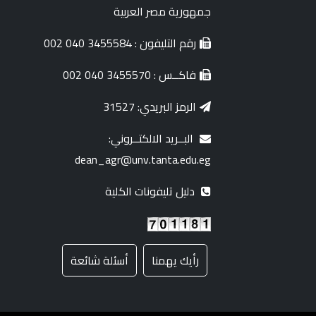
جمهورية مصر العربية
رقم التليفون : 3455584 040 002
فاكــس : 3455570 040 002
الرمز البريدي: 31527
البــريد الالكتــروني:
dean_agr@unv.tanta.edu.eg
دليل تليفونات الكلية
رأيك يهمنا
أسئلة شائعة