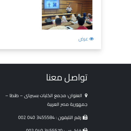
عرض
تواصل معنا
العنوان: مجمع الكليات بسبرباى – طنطا –
جمهورية مصر العربية
رقم التليفون : 3455584 040 002
فاكــس : 3455570 040 002