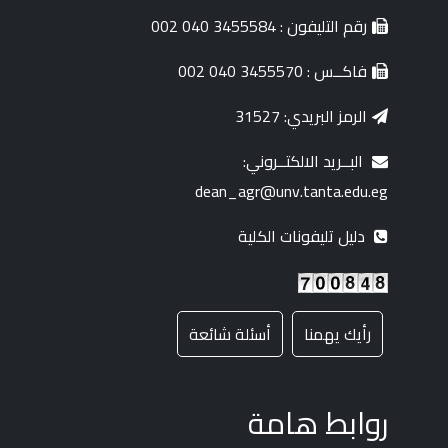
رقم التليفون : 3455584 040 002
فاكــس : 3455570 040 002
الرمز البريدي: 31527
البــريد الالكتــروني:
dean_agr@unv.tanta.edu.eg
دليل تليفونات الكلية
رأيك يهمنا
أسئلة شائعة
روابط هامة