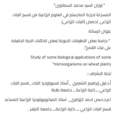
" نوران السيد محمد السملاوى"
المسجلة لدرجة الماجستير في العلوم الزراعية من قسم النبات
الزراعى تخصص (النبات الزراعى).
عنوان الرسالة:
" دراسة بعض التطبيقات الحيوية لبعض الكائنات الحية الدقيقة
على نبات القمح".
Study of some biological applications of some
microorganisms on wheat plants"
لجنة الاشراف :
أ.د.نبيل إبراهيم الشعيري _أستاذ فسيولوجيا النبات_قسم النبات
الزراعي ــ كلية الزراعة ــ جامعة طنطا
ا.م.د.حسن احمد الزواوي_ استاذ الميكروبيولوجيا الزراعية المساعد
قسم النبات الزراعي ـــ كلية الزراعةـــ جامعة الازهر .