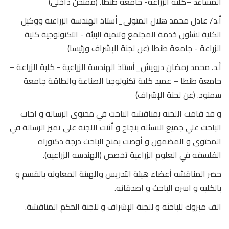
المساعد –كلية الزراعة- جامعة طنطا. (ممتحن داخلى)
أ.د/ عادل محمد هلال المتولى_أستاذ الهندسة الزراعية ووكيل
الكلية لشئون خدمة المجتمع وتنمية البيئة - التكنولوجية كلية
الزراعة - جامعة طنطا (عن لجنة الإشراف ورئيسا)
أ.د. محمد رمضان درويش_أستاذ الهندسة الزراعية - كلية الزراعة –
جامعة طنطا – عميد كلية تكنولوجيا الصناعة والطاقة جامعة
سمنود. (عن لجنة الإشراف)
و قد قامت اللجنه بمناقشه الباحث في محتوي الرساله و اجاب
الباحث علي جميع الاسئله بنجاح و أثنت اللجنة على تميز الرسالة في
المحتوى و المضمون و أوصت بمنح الباحث درجة دكتوراه
الفلسفه في العلوم الزراعية تخصص (الهندسه الزراعيه).
حضر المناقشه أعضاء هيئة التدريس والهيئة المعاونه بالقسم و
بالكليه و اسره الباحث و اصدقائه.
الف مبروك للباحثه و للجنة الإشراف و للجنة الحكم المناقشة.