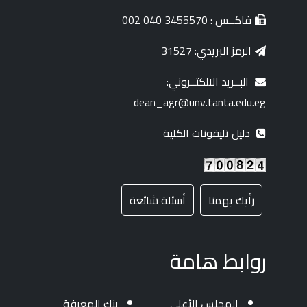
فاكــس : 3455570 040 002
الرمز البريدي: 31527
البــريد الالكتــروني:
dean_agr@unv.tanta.edu.eg
دليل تليفونات الكلية
رأيك يهمنا
أسئلة شائعة
روابط هامة
المجلس الأعلي
بنك المعرفة