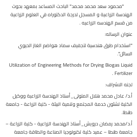
"محمود سعد محمد محمد" الباحث المساعد بمعهد بحوث
الهندسة الزراعية و المسجل لدرجة الدكتوراه في العلوم الزراعية
من قسم الهندسه الزراعيه .
عنوان الرساله:
"استخدام طرق هندسية لتجفيف سماد هواضم الغاز الحيوي
السائل".
Utilization of Engineering Methods for Drying Biogas Liquid
Fertilizer .
لجنه الاشراف:
أ.د/ عادل محمد هلال المتولى_أستاذ الهندسة الزراعية ووكيل
الكلية لشئون خدمة المجتمع وتنمية البيئة - كلية الزراعة - جامعة
طنطا.
أ.د/محمد رمضان درويش_أستاذ الهندسة الزراعية - كلية الزراعة –
جامعة طنطا – عميد كلية تكنولوجيا الصناعة والطاقة جامعة